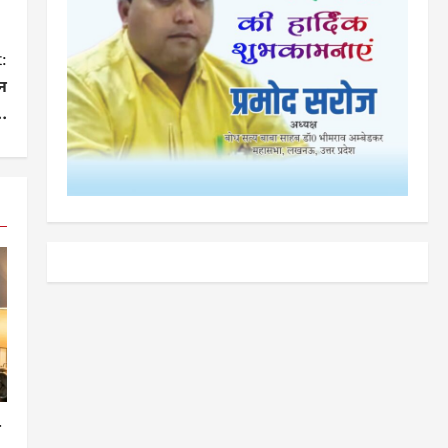
:
न
.
ग