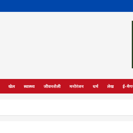
खेल
स्वास्थ्य
जीवनशैली
मनोरंजन
धर्म
लेख
ई-मैग