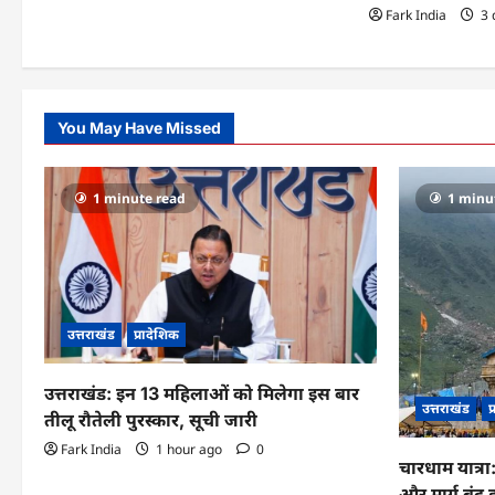
i
Fark India
3 
o
n
You May Have Missed
1 minute read
1 minu
उत्तराखंड
प्रादेशिक
उत्तराखंड: इन 13 महिलाओं को मिलेगा इस बार
उत्तराखंड
प
तीलू रौतेली पुरस्कार, सूची जारी
Fark India
1 hour ago
0
चारधाम यात्र
और मार्ग बंद