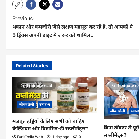
P
Previous:
थकान और कमजोरी जैसे लक्षण महसूस कर रहे हैं, तो आपको ये
o
5 ड्रिंक्स अपनी डाइट में जरूर करे शामिल..
s
t
n
Related Stories
a
v
1 minute read
1 minute r
i
जीवनशैली
स्वास्थ्य
g
जीवनशैली
स्वास्
a
मजबूत हड्डियों के लिए सभी को चाहिए
बिना डॉक्टर से पूछे
कैल्शियम और विटामिन-डी सप्लीमेंट्स?
t
सप्लीमेंट्स?
Fark India Web
1 day ago
0