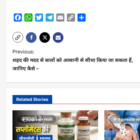
Facebook
WhatsApp
Twitter
Telegram
Email
Copy
Share
Link
P
Previous:
शहद की मदद से बालों को आसानी से सीधा किया जा सकता हैं,
o
जानिए कैसे –
s
t
n
Related Stories
a
v
1 minute read
1 minute r
i
जीवनशैली
स्वास्थ्य