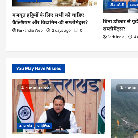
g
जीवनशैली
स्वास्
a
मजबूत हड्डियों के लिए सभी को चाहिए
बिना डॉक्टर से पूछे
कैल्शियम और विटामिन-डी सप्लीमेंट्स?
t
सप्लीमेंट्स?
Fark India Web
2 days ago
0
i
Fark India
4 
o
n
You May Have Missed
1 minute read
1 minu
उत्तराखंड
प्रादेशिक