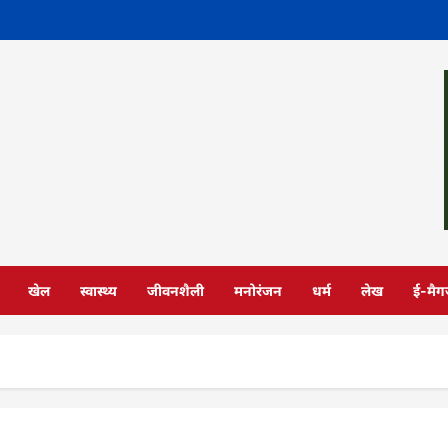
खेल
स्वास्थ्य
जीवनशैली
मनोरंजन
धर्म
लेख
ई-मैग