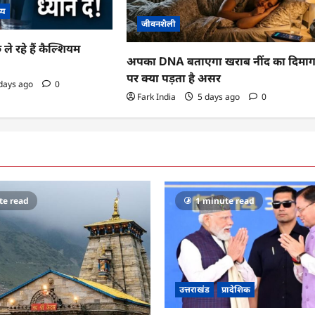
थ्य
जीवनशैली
 ले रहे हैं कैल्शियम
अपका DNA बताएगा खराब नींद का दिमा
पर क्या पड़ता है असर
days ago
0
Fark India
5 days ago
0
te read
1 minute read
उत्तराखंड
प्रादेशिक