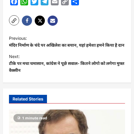
Facebook
WhatsApp
Twitter
Telegram
Email
Copy
Share
Link
P
Previous:
o
मंदिर निर्माण के चंदे पर अखिलेश का बयान, यहां हमेशा हमने किया है दान
s
Next:
t
टीके पर मचा घमासान, कांग्रेस ने पूछे सवाल- कितने लोगो को लगेगा मुफ्त
वैक्सीन
n
a
v
i
Related Stories
g
a
1 minute read
t