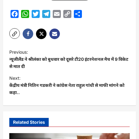
Facebook
WhatsApp
Twitter
Telegram
Email
Copy
Share
Link
P
Previous:
o
न्‍यूजीलैंड ने श्रीलंका को बुधवार को दूसरे टी20 इंटरनेशनल मैच में 9 विकेट
s
से मात दी
t
Next:
केंद्रीय मंत्री नितिन गडकरी ने कांग्रेस नेता राहुल गांधी से माफी मांगने को
n
कहा..
a
v
i
Related Stories
g
a