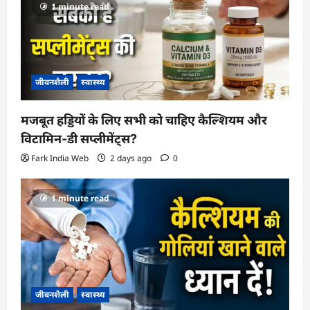
1 minute read
t
i
o
n
जीवनशैली
स्वास्थ्य
मजबूत हड्डियों के लिए सभी को चाहिए कैल्शियम और
विटामिन-डी सप्लीमेंट्स?
Fark India Web
2 days ago
0
1 minute read
जीवनशैली
स्वास्थ्य