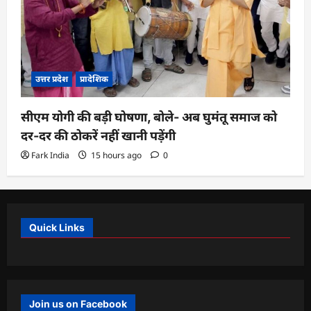
उत्तर प्रदेश
प्रादेशिक
सीएम योगी की बड़ी घोषणा, बोले- अब घुमंतू समाज को
दर-दर की ठोकरें नहीं खानी पड़ेंगी
Fark India
15 hours ago
0
Quick Links
Join us on Facebook