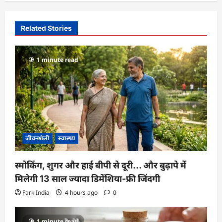
v
i
Related Stories
g
a
1 minute read
t
i
o
n
जीवनशैली
स्वास्थ्य
स्मोकिंग, शुगर और हाई बीपी से दूरी… और बुढ़ापे में
मिलेगी 13 साल ज्यादा डिमेंशिया-फ्री जिंदगी
Fark India
4 hours ago
0
1 minute read