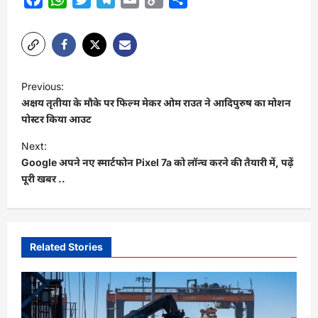
Link
P
Previous:
o
अक्षय तृतीया के मौके पर फिल्म मेकर ओम राउत ने आदिपुरुष का मोशन
s
पोस्टर किया आउट
t
Next:
Google अपने नए स्मार्टफोन Pixel 7a को लॉन्च करने की तैयारी में, पढ़ें
n
पूरी खबर ..
a
v
i
Related Stories
g
a
t