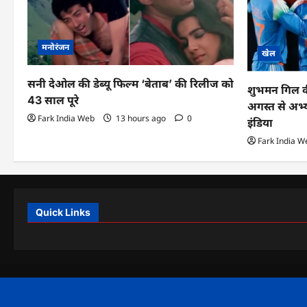
मनोरंजन
खेल
सनी देओल की डेब्यू फिल्म ‘बेताब’ की रिलीज को
शुभमन गिल की स
43 साल पूरे
अगस्त से अभ्
Fark India Web
13 hours ago
0
इंडिया
Fark India W
Quick Links