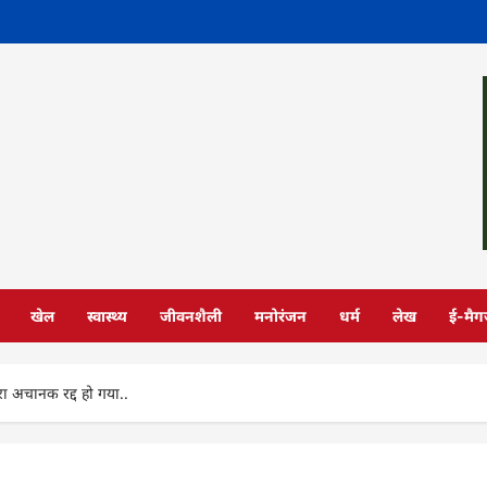
खेल
स्वास्थ्य
जीवनशैली
मनोरंजन
धर्म
लेख
ई-मैग
ा अचानक रद्द हो गया..