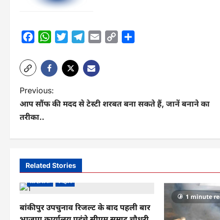
Facebook
WhatsApp
Twitter
Telegram
Email
Copy
Share
Link
P
Previous:
आप सौंफ की मदद से टेस्टी शरबत बना सकते हैं, जानें बनाने का
o
तरीका..
s
t
n
Related Stories
a
प्रादेशिक
बिहार
v
1 minute r
बांकीपुर उपचुनाव रिजल्ट के बाद पहली बार
i
भाजपा कार्यालय पहुंचे सीएम सम्राट चौधरी