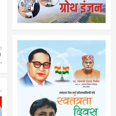
:
को
.