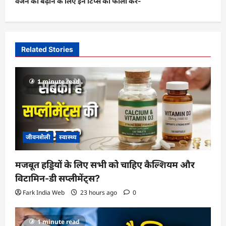
वजन को बढ़ाने के लिए इन टिप्स को फॉलो करें-
n
a
v
i
Related Stories
g
a
1 minute read
t
i
o
जीवनशैली
स्वास्थ्य
n
मजबूत हड्डियों के लिए सभी को चाहिए कैल्शियम और
विटामिन-डी सप्लीमेंट्स?
Fark India Web
23 hours ago
0
1 minute read