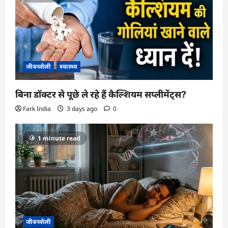
जीवनशैली
स्वास्थ्य
बिना डॉक्टर से पूछे ले रहे हैं कैल्शियम सप्लीमेंट्स?
Fark India
3 days ago
0
1 minute read
जीवनशैली