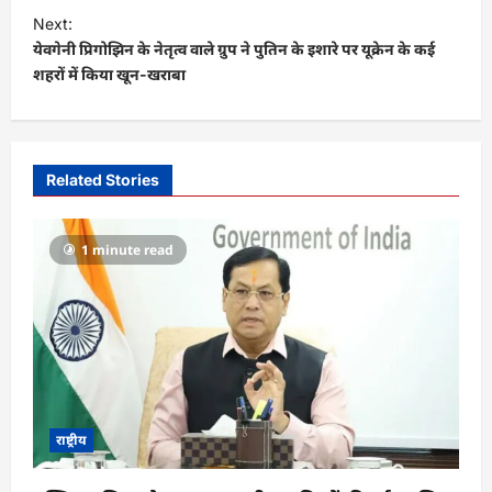
t
Next:
येवगेनी प्रिगोझिन के नेतृत्व वाले ग्रुप ने पुतिन के इशारे पर यूक्रेन के कई
n
शहरों में किया खून-खराबा
a
v
i
Related Stories
g
a
1 minute read
t
i
o
n
राष्ट्रीय