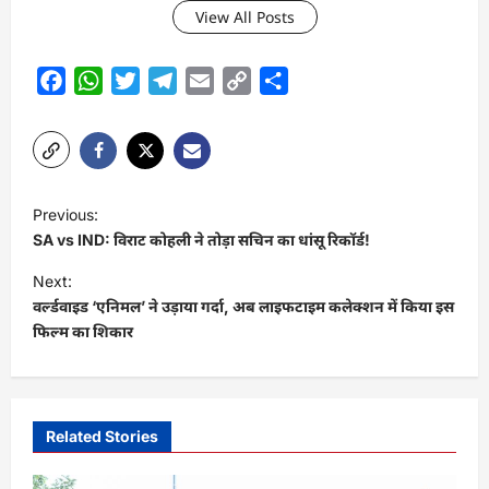
View All Posts
Facebook
WhatsApp
Twitter
Telegram
Email
Copy
Share
Link
P
Previous:
o
SA vs IND: विराट कोहली ने तोड़ा सचिन का धांसू रिकॉर्ड!
s
Next:
t
वर्ल्डवाइड ‘एनिमल’ ने उड़ाया गर्दा, अब लाइफटाइम कलेक्शन में किया इस
फिल्म का शिकार
n
a
v
i
Related Stories
g