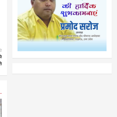
:
ी
री