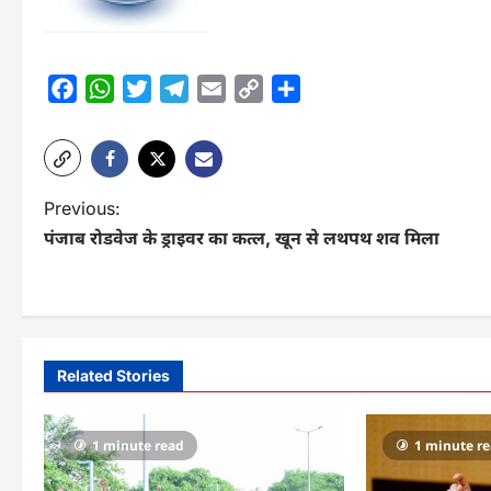
Facebook
WhatsApp
Twitter
Telegram
Email
Copy
Share
Link
P
Previous:
पंजाब रोडवेज के ड्राइवर का कत्ल, खून से लथपथ शव मिला
o
s
t
n
Related Stories
a
v
1 minute read
1 minute r
i