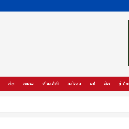
खेल
स्वास्थ्य
जीवनशैली
मनोरंजन
धर्म
लेख
ई-मैग