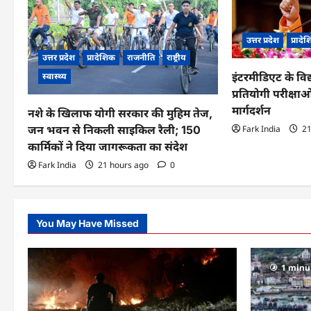
g
उत्तर प्रदेश
प्रादे
a
उत्तर प्रदेश
प्रादेशिक
राजनीति
राष्ट्रीय
t
स्वास्थ्य
इंटरमीडिएट के विद
प्रतियोगी परीक्षाओं
i
मार्गदर्शन
नशे के खिलाफ योगी सरकार की मुहिम तेज,
o
जन भवन से निकली साइकिल रैली; 150
Fark India
21
n
कार्मिकों ने दिया जागरूकता का संदेश
Fark India
21 hours ago
0
You May Have Missed
1 minu