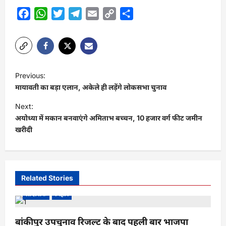
Facebook
WhatsApp
Twitter
Telegram
Email
Copy
Share
Link
P
Previous:
o
मायावती का बड़ा एलान, अकेले ही लड़ेंगे लोकसभा चुनाव
s
Next:
t
अयोध्या में मकान बनवाएंगे अमिताभ बच्चन, 10 हजार वर्ग फीट जमीन
खरीदी
n
a
v
i
Related Stories
g
प्रादेशिक
बिहार
a
बांकीपुर उपचुनाव रिजल्ट के बाद पहली बार भाजपा
t