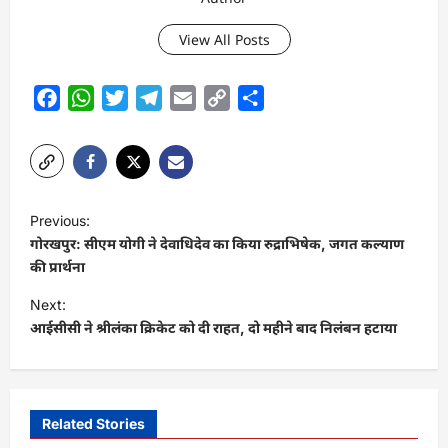
View All Posts
Facebook
WhatsApp
Twitter
Telegram
Email
Copy
Share
Link
P
Previous:
o
गोरखपुर: सीएम योगी ने देवाधिदेव का किया रुद्राभिषेक, जगत कल्याण
s
की प्रार्थना
t
Next:
आईसीसी ने श्रीलंका क्रिकेट को दी राहत, दो महीने बाद निलंबन हटाया
n
a
v
i
Related Stories