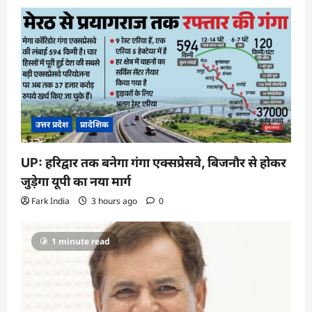
g
a
t
i
o
n
उत्तर प्रदेश
प्रादेशिक
UP: हरिद्वार तक बनेगा गंगा एक्सप्रेसवे, बिजनौर से होकर
जुड़ेगा यूपी का नया मार्ग
Fark India
3 hours ago
0
1 minute read