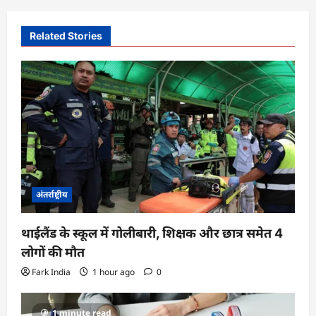
i
Related Stories
g
a
t
i
o
n
अंतर्राष्ट्रीय
थाईलैंड के स्कूल में गोलीबारी, शिक्षक और छात्र समेत 4
लोगों की मौत
Fark India
1 hour ago
0
1 minute read