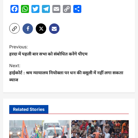
Facebook
WhatsApp
Twitter
Telegram
Email
Copy
Share
Link
P
Previous:
o
हरदा में पहली बार सभा को संबोधित करेंगे पीएम
s
Next:
t
हाईकोर्ट : श्रम न्यायालय नियोक्ता पर धन की वसूली में नहीं लगा सकता
ब्याज
n
a
v
i
Related Stories
g
a