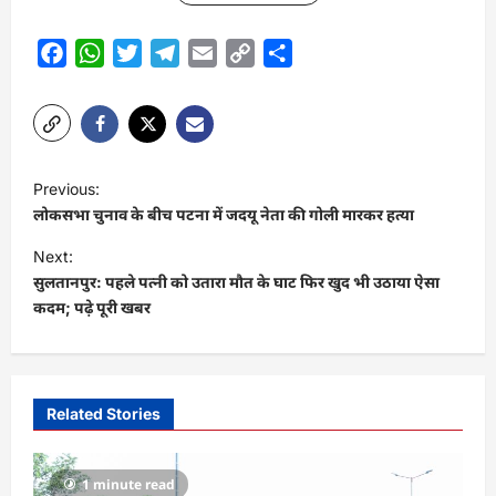
Facebook
WhatsApp
Twitter
Telegram
Email
Copy
Share
Link
P
Previous:
o
लोकसभा चुनाव के बीच पटना में जदयू नेता की गोली मारकर हत्या
s
Next:
t
सुलतानपुर: पहले पत्नी को उतारा मौत के घाट फिर खुद भी उठाया ऐसा
कदम; पढ़े पूरी खबर
n
a
v
i
Related Stories
g
a
1 minute read