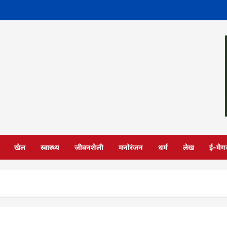
खेल
स्वास्थ्य
जीवनशैली
मनोरंजन
धर्म
लेख
ई-मैग