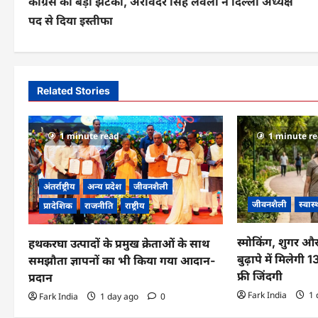
कांग्रेस को बड़ा झटका, अरविंदर सिंह लवली ने दिल्ली अध्यक्ष
o
पद से दिया इस्तीफा
s
t
n
Related Stories
a
v
1 minute read
1 minute r
i
g
अंतर्राष्ट्रीय
अन्य प्रदेश
जीवनशैली
जीवनशैली
स्वास्
प्रादेशिक
राजनीति
राष्ट्रीय
a
t
स्मोकिंग, शुगर औ
हथकरघा उत्पादों के प्रमुख क्रेताओं के साथ
बुढ़ापे में मिलेगी
समझौता ज्ञापनों का भी किया गया आदान-
i
फ्री जिंदगी
प्रदान
o
Fark India
1 
Fark India
1 day ago
0
n