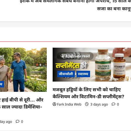
इराक में अब समलैंगिक संबंध बनाना होगा अपराध, 15 साल क
सजा का बना कानू
ead
1 minute read
जीवनशैली
स्वास्थ्य
थ्य
मजबूत हड्डियों के लिए सभी को चाहिए
कैल्शियम और विटामिन-डी सप्लीमेंट्स?
र हाई बीपी से दूरी… और
Fark India Web
3 days ago
0
 13 साल ज्यादा डिमेंशिया-
day ago
0