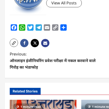
View All Posts
Facebook
WhatsApp
Twitter
Telegram
Email
Copy
Share
Link
P
Previous:
ऑनलाइन इंजीनियरिंग प्रवेश परीक्षा में नकल करवाने वाले
o
गिरोह का भंडाफोड़
s
t
n
Related Stories
a
v
1 minute read
1 minute r