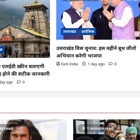
उत्तराखंड
प्रादेशिक
उत्तराखंड विस चुनाव: इस महीने बूथ जीतो
िक
अभियान करेगी भाजपा
Fark India
1 day ago
0
ब एलईडी स्क्रीन बताएगी
ंद होने की सटीक जानकारी
day ago
0
te read
1 minute read