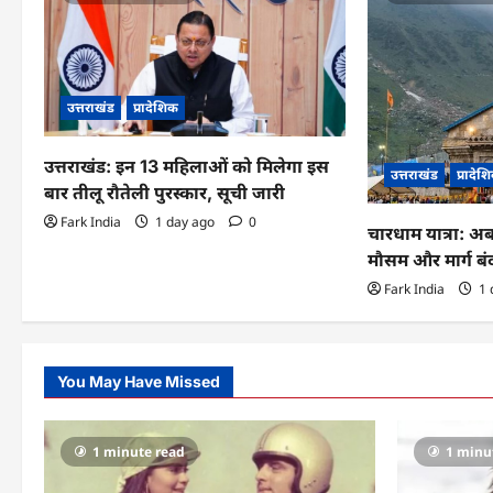
i
g
a
उत्तराखंड
प्रादेशिक
t
उत्तराखंड: इन 13 महिलाओं को मिलेगा इस
उत्तराखंड
प्रादेश
i
बार तीलू रौतेली पुरस्कार, सूची जारी
Fark India
1 day ago
0
o
चारधाम यात्रा: अ
मौसम और मार्ग ब
n
Fark India
1 
You May Have Missed
1 minute read
1 minu