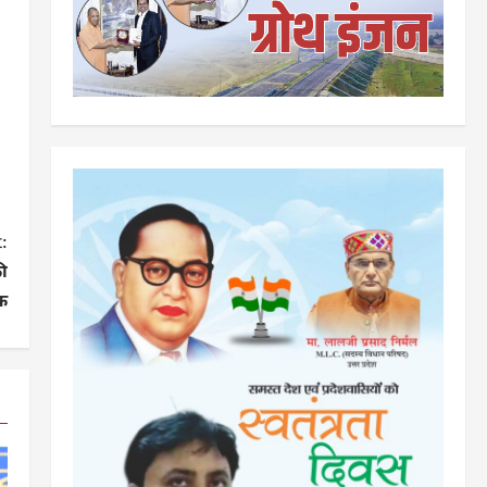
:
ी
इक