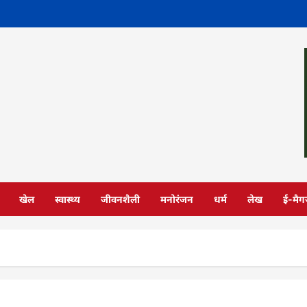
खेल
स्वास्थ्य
जीवनशैली
मनोरंजन
धर्म
लेख
ई-मैग