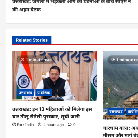
उत्तराखंड: जंगलों में भड़कती आग की घटनाओं के बीच सीएम ने
o
की अहम बैठक
s
t
n
Related Stories
a
v
1 minute read
1 minute r
i
g
a
उत्तराखंड
प्रादेशिक
t
उत्तराखंड: इन 13 महिलाओं को मिलेगा इस
उत्तराखंड
प्रादेश
i
बार तीलू रौतेली पुरस्कार, सूची जारी
Fark India
4 hours ago
0
o
चारधाम यात्रा: अ
मौसम और मार्ग ब