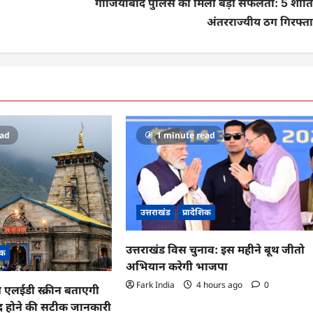
गाजियाबाद पुलिस को मिली बड़ी सफलता: 5 शाति
अंतरराज्यीय ठग गिरफ्ता
ead
1 minute read
उत्तराखंड
प्रादेशिक
उत्तराखंड विस चुनाव: इस महीने बूथ जीतो
िक
अभियान करेगी भाजपा
Fark India
4 hours ago
0
ब एलईडी स्क्रीन बताएगी
ंद होने की सटीक जानकारी