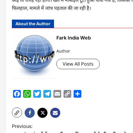
कोई तो वजह रही होगी। खेत में मोबाइल टूटा हुआ पाया गया है, जिसको कब्ज
फिलहाल, मामले में जांच पड़ताल की जा रही है।
About the Author
Fark India Web
Author
View All Posts
Facebook
WhatsApp
Twitter
Telegram
Email
Copy
Share
Link
P
Previous: