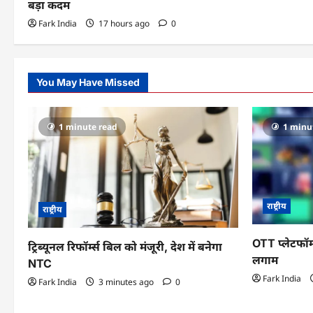
बड़ा कदम
n
Fark India
17 hours ago
0
You May Have Missed
1 minute read
1 minu
राष्ट्रीय
राष्ट्रीय
OTT प्लेटफॉर्
ट्रिब्यूनल रिफॉर्म्स बिल को मंजूरी, देश में बनेगा
लगाम
NTC
Fark India
Fark India
3 minutes ago
0