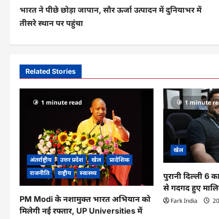
भारत ने पीछे छोड़ा जापान, सौर ऊर्जा उत्पादन में दुनियाभर में
o
तीसरे स्थान पर पहुंचा
s
t
n
Related Stories
a
v
1 minute read
1 minute r
i
g
खेल
a
अंतर्राष्ट्रीय
उत्तर प्रदेश
खेल
प्रादेशिक
t
राजनीति
राष्ट्रीय
स्वास्थ्य
पुरानी दिल्ली 6 
से गदगद हुए माल
i
PM Modi के नशामुक्त भारत अभियान को
Fark India
20
o
मिलेगी नई रफ्तार, UP Universities में