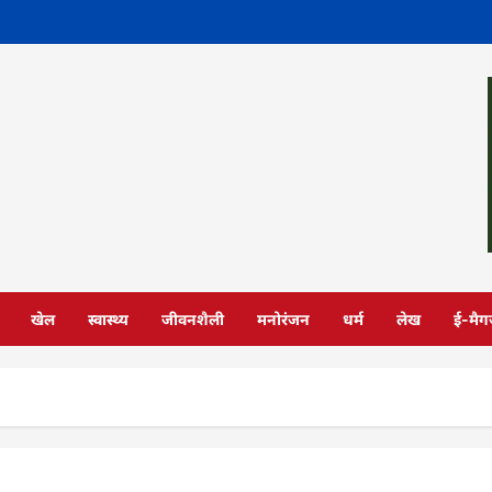
खेल
स्वास्थ्य
जीवनशैली
मनोरंजन
धर्म
लेख
ई-मैग