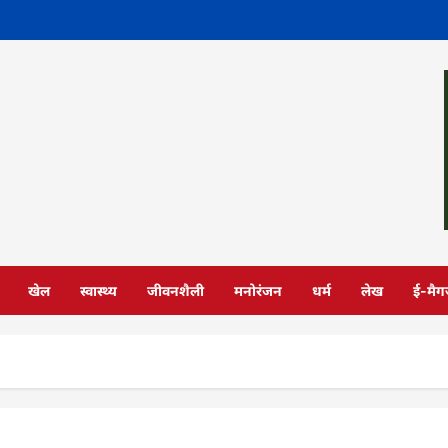
खेल
स्वास्थ्य
जीवनशैली
मनोरंजन
धर्म
लेख
ई-मैग