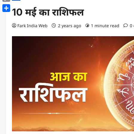
Copy
10 मई का राशिफल
Link
Share
Fark India Web
2 years ago
1 minute read
0