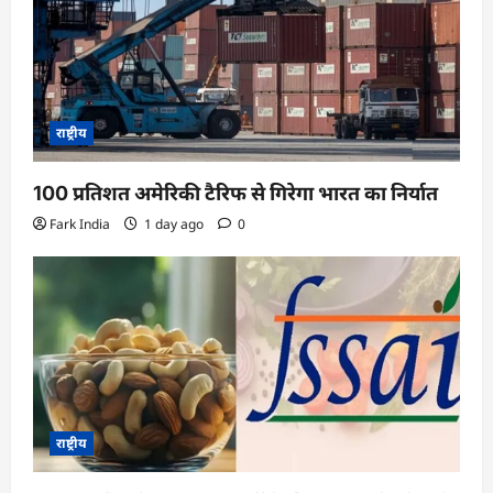
t
i
o
n
राष्ट्रीय
100 प्रतिशत अमेरिकी टैरिफ से गिरेगा भारत का निर्यात
Fark India
1 day ago
0
राष्ट्रीय