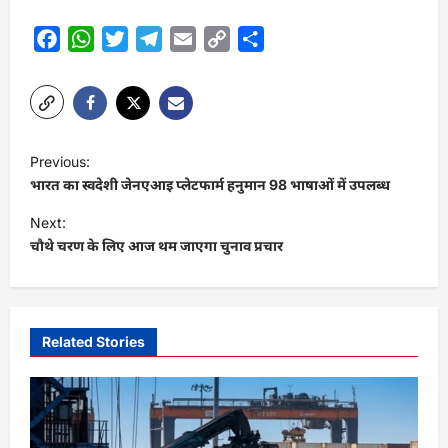
Facebook
WhatsApp
Twitter
Telegram
Email
Copy
Share
Link
P
Previous:
o
भारत का स्वदेशी जेनएआइ प्लेटफार्म हनुमान 98 भाषाओं में उपलब्ध
s
Next:
t
चौथे चरण के लिए आज थम जाएगा चुनाव प्रचार
n
a
v
Related Stories
i
g
a