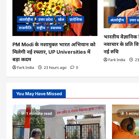
g
a
अंतर्राष्ट्रीय
उत्तर प्रदेश
खेल
प्रादेशिक
अंतर्राष्ट्रीय
उत्तर प
t
राजनीति
राष्ट्रीय
स्वास्थ्य
भारतीय वैज्ञानिक 
i
नवाचार के प्रति विद
PM Modi के नशामुक्त भारत अभियान को
o
नई रुचि
मिलेगी नई रफ्तार, UP Universities में
बड़ा कदम
Fark India
23
n
Fark India
23 hours ago
0
You May Have Missed
1 minute read
1 minu