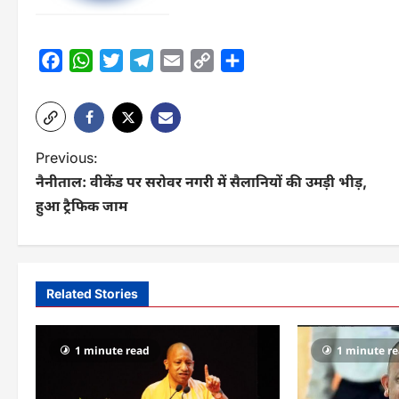
Facebook
WhatsApp
Twitter
Telegram
Email
Copy
Share
Link
P
Previous:
नैनीताल: वीकेंड पर सरोवर नगरी में सैलानियों की उमड़ी भीड़,
o
हुआ ट्रैफिक जाम
s
t
n
Related Stories
a
v
1 minute read
1 minute r
i