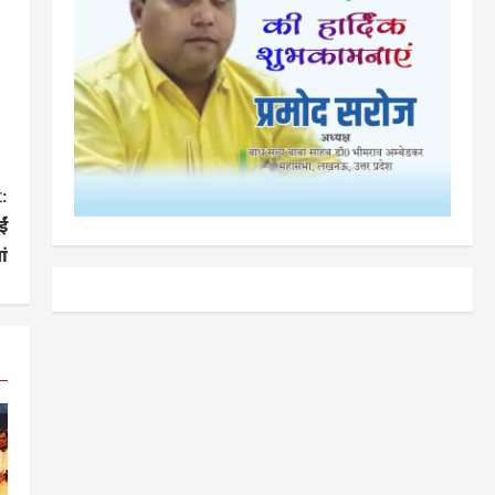
:
ईं
ां