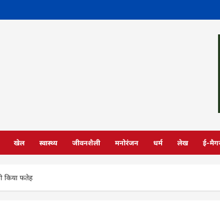
खेल
स्वास्थ्य
जीवनशैली
मनोरंजन
धर्म
लेख
ई-मैग
 को किया फतेह