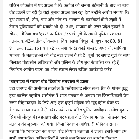
लेकिन लोकतंत्र में यह अच्छा है कि कन्नौज की जनता बेईमानी के बाद भी स्वयं
वोट डालने जा रही है। यहां चुनाव अच्छा चल रहा है।” उन्होंने आरोप लगाया कि
बूथ संख्या दो, तीन, चार और पांच पर भाजपा के कार्यकर्ताओं ने ड्यूटी में
तैनात पुलिसकर्मी को धमकी भी दी। उधर, भाजपा की उत्तर प्रदेश इकाई ने
सोशल मीडिया मंच ‘एक्स’ पर लिखा,”सपाई गुंडों के सामने पुलिस-प्रशासन
नतमस्तक 42-कन्नौज लोकसभा। विधानसभा विधूना के बूथ नंबर 80, 81,
91, 94, 102, 161 व 172 पर सपा के रेड कार्ड होल्डर, अपराधी, माफिया
भाजपा के मतदाताओं को वोट नहीं डालने दे रहे हैं। बूथों पर सपाई गुंडों के साथ
मिलकर पीठासीन अधिकारी और पुलिस के लोग बूथ कैप्चरिंग कर रहे हैं।
निर्वाचन आयोग घटना का शीघ्र संज्ञान लेकर उचित कार्यवाही करे।’
“बहराइच में पहला वोट दिव्यांग मतदाता ने डाला
एटा जनपद की अलीगंज तहसील के फर्रुखाबाद लोक सभा क्षेत्र के गौतम बुद्ध
इंटर कॉलेज तहसील अलीगंज में आज मतदान के अवसर पर जिलाधिकारी प्रेम
रंजन सिंह मतदान के लिये आई एक बुजुर्ग महिला को खुद व्हील चेयर पर
बैठाकर मतदान कराने ले गये। उनके साथ वरिष्ठ पुलिस अधीक्षक राजेश कुमार
सिंह भी मौजूद थे। बहराइच सीट पर पहला वोट दिव्यांग मतदाता से डलवाकर
मतदान की शुरुआत की गयी। जिला निर्वाचन अधिकारी मोनिका रानी ने
बताया कि “बहराइच का पहला वोट दिव्यांग मतदाता ने डाला। उसके बाद हम
सभी प्रशासनिक अधिकारियों ने अपने मताधिकार का उपयोग किया।”