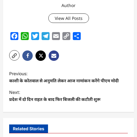
Author
View All Posts
Facebook
WhatsApp
Twitter
Telegram
Email
Copy
Share
Link
P
Previous:
o
काशी के कोतवाल से अनुमति लेकर आज नामांकन करेंगे पीएम मोदी
s
Next:
t
प्रदेश में दो दिन राहत के बाद फिर बिजली की कटौती शुरू
n
a
v
Related Stories
i