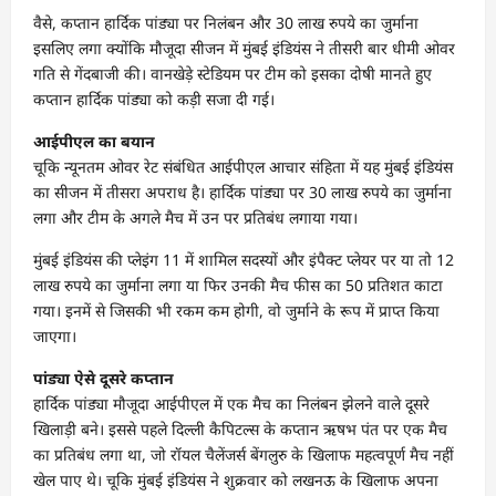
वैसे, कप्‍तान हार्दिक पांड्या पर निलंबन और 30 लाख रुपये का जुर्माना
इसलिए लगा क्‍योंकि मौजूदा सीजन में मुंबई इंडियंस ने तीसरी बार धीमी ओवर
गति से गेंदबाजी की। वानखेड़े स्‍टेडियम पर टीम को इसका दोषी मानते हुए
कप्‍तान हार्दिक पांड्या को कड़ी सजा दी गई।
आईपीएल का बयान
चूकि न्‍यूनतम ओवर रेट संबंधित आईपीएल आचार संहिता में यह मुंबई इंडियंस
का सीजन में तीसरा अपराध है। हार्दिक पांड्या पर 30 लाख रुपये का जुर्माना
लगा और टीम के अगले मैच में उन पर प्रतिबंध लगाया गया।
मुंबई इंडियंस की प्‍लेइंग 11 में शामिल सदस्‍यों और इंपैक्‍ट प्‍लेयर पर या तो 12
लाख रुपये का जुर्माना लगा या फिर उनकी मैच फीस का 50 प्रतिशत काटा
गया। इनमें से जिसकी भी रकम कम होगी, वो जुर्माने के रूप में प्राप्‍त किया
जाएगा।
पांड्या ऐसे दूसरे कप्‍तान
हार्दिक पांड्या मौजूदा आईपीएल में एक मैच का निलंबन झेलने वाले दूसरे
खिलाड़ी बने। इससे पहले दिल्‍ली कैपिटल्‍स के कप्‍तान ऋषभ पंत पर एक मैच
का प्रतिबंध लगा था, जो रॉयल चैलेंजर्स बेंगलुरु के खिलाफ महत्‍वपूर्ण मैच नहीं
खेल पाए थे। चूकि मुंबई इंडियंस ने शुक्रवार को लखनऊ के खिलाफ अपना