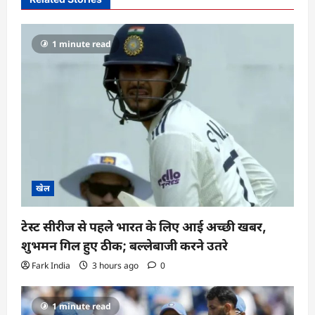
i
g
a
1 minute read
t
i
o
n
खेल
टेस्ट सीरीज से पहले भारत के लिए आई अच्छी खबर,
शुभमन गिल हुए ठीक; बल्लेबाजी करने उतरे
Fark India
3 hours ago
0
1 minute read