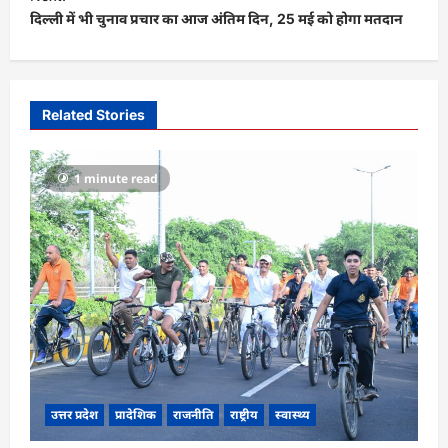
t
दिल्ली में भी चुनाव प्रचार का आज अंतिम दिन, 25 मई को होगा मतदान
n
a
v
Related Stories
i
g
1 minute read
a
t
i
o
n
उत्तर प्रदेश
प्रादेशिक
राजनीति
राष्ट्रीय
स्वास्थ्य