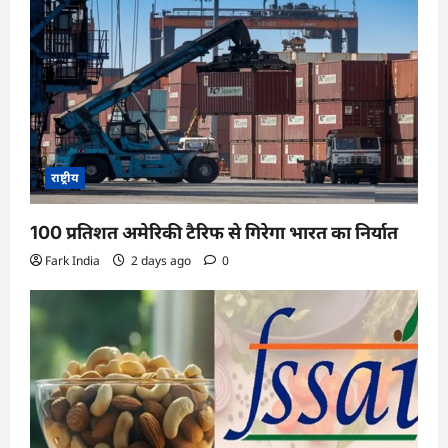
g
a
t
i
o
n
राष्ट्रीय
100 प्रतिशत अमेरिकी टैरिफ से गिरेगा भारत का निर्यात
Fark India
2 days ago
0