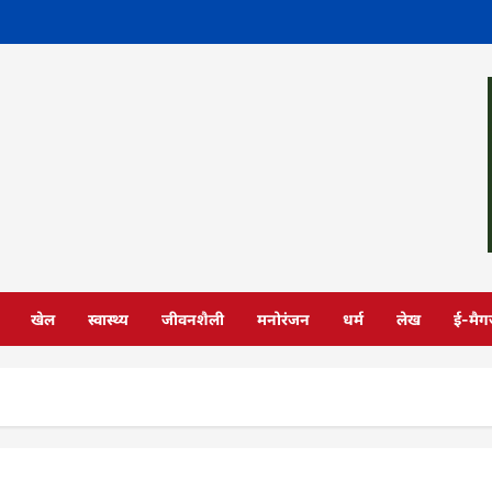
खेल
स्वास्थ्य
जीवनशैली
मनोरंजन
धर्म
लेख
ई-मैग