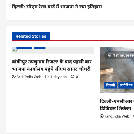
दिल्ली: सीएम रेखा वार्ड में भाजपा ने रचा इतिहास
o
s
t
Related Stories
n
प्रादेशिक
बिहार
a
1 minute r
बांकीपुर उपचुनाव रिजल्ट के बाद पहली बार
v
भाजपा कार्यालय पहुंचे सीएम सम्राट चौधरी
i
Fark India Web
1 day ago
0
g
दिल्ली
प्रादेशिक
a
दिल्ली-एनसीआर मे
t
डिजिटल शिकंजा
i
Fark India Web
o