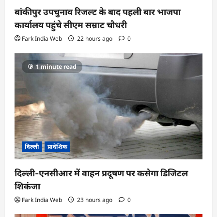
t
बांकीपुर उपचुनाव रिजल्ट के बाद पहली बार भाजपा
i
कार्यालय पहुंचे सीएम सम्राट चौधरी
o
Fark India Web
22 hours ago
0
n
1 minute read
दिल्ली
प्रादेशिक
दिल्ली-एनसीआर में वाहन प्रदूषण पर कसेगा डिजिटल
शिकंजा
Fark India Web
23 hours ago
0