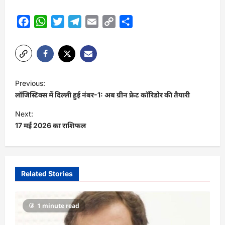
Facebook
WhatsApp
Twitter
Telegram
Email
Copy
Share
Link
P
Previous:
o
लॉजिस्टिक्स में दिल्ली हुई नंबर-1: अब ग्रीन फ्रेट कॉरिडोर की तैयारी
s
Next:
t
17 मई 2026 का राशिफल
n
a
v
Related Stories
i
g
1 minute read
a