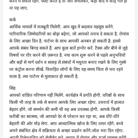
करने में सफल रहेंगे. फ्लर्ट करते हैं तो जरा संभलकर, कहीं बाद में कोई गले ही
ना पड़ जाए.
कर्क
आर्थिक मामलों में मजबूती मिलेगी. आप खुद में बदलाव महसूस करेंगे.
पारिवारिक ज़िम्मेदारियों का बोझ बढ़ेगा, जो आपको तनाव दे सकता है. रोमांस
के लिए अच्छा दिन है. पार्टनर के साथ आपकी अनबन हो सकती है. इससे
आपके संबंध बिगड़ सकते हैं. आप कुछ बातें इग्नोर करें. टैक्स और बीमे से जुड़े
विषयों पर ग़ौर करने की ज़रूरत है. नया काम शुरू करने से पहले अनुभवियों
और बड़ों से मार्ग दर्शन व सलाह लें.संबंधों में मधुरता बनाए रखने के लिए गुस्से
पर कंट्रोल करना सीखें. विवाहित लोगों के लिए यह समय चिंता से भरा रहने
वाला है. लव पार्टनर से मुलाक़ात हो सकती है.
सिंह
आपको वांछित परिणाम नहीं मिलेंगे. कार्यक्षेत्र में प्रगति होगी. वरिष्ठों के साथ
किसी भी तरह के तर्क से बचना आपके लिए अच्छा रहेगा. उत्तरार्ध में हालात
बेहतर होंगे. जो समर्थन की कमी थी वह अब उपलब्ध होगी. आपके किसी
करीबी का स्वास्थ्य, जो आपको देर से परेशान कर रहा था, अब धीरे-धीरे
बेहतरी की ओर मोड़ लेगा. आप आध्यात्मिक खोज के लिए तत्पर रहेंगे. बच्चे
अपने संबंधित क्षेत्र में सक्रियता से अच्छा प्रदर्शन करेंगे.जोश भरा दिन रहेगा.
अपनी रिलेशनशिप को सेलीब्रेट करे. लाइफ में रोमांच और ऊर्जा महसूस करेंगे.