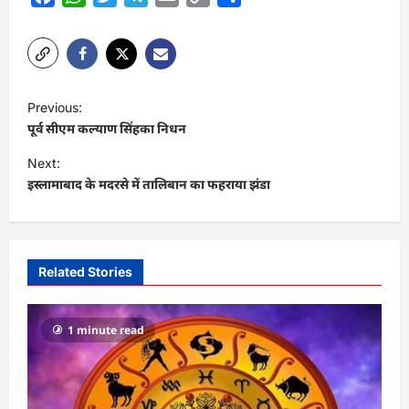
Link
P
Previous:
o
पूर्व सीएम कल्याण सिंहका निधन
s
Next:
t
इस्लामाबाद के मदरसे में तालिबान का फहराया झंडा
n
a
v
Related Stories
i
g
1 minute read
a
t
i