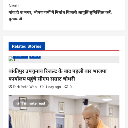
s
Next:
t
गांव हो या नगर, भीषण गर्मी में निर्बाध बिजली आपूर्ति सुनिश्चित करें:
मुख्यमंत्री
n
a
v
i
Related Stories
g
प्रादेशिक
बिहार
a
बांकीपुर उपचुनाव रिजल्ट के बाद पहली बार भाजपा
t
कार्यालय पहुंचे सीएम सम्राट चौधरी
i
Fark India Web
1 day ago
0
o
n
1 minute read