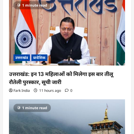
a
1 minute read
t
i
o
n
उत्तराखंड
प्रादेशिक
उत्तराखंड: इन 13 महिलाओं को मिलेगा इस बार तीलू
रौतेली पुरस्कार, सूची जारी
Fark India
11 hours ago
0
1 minute read