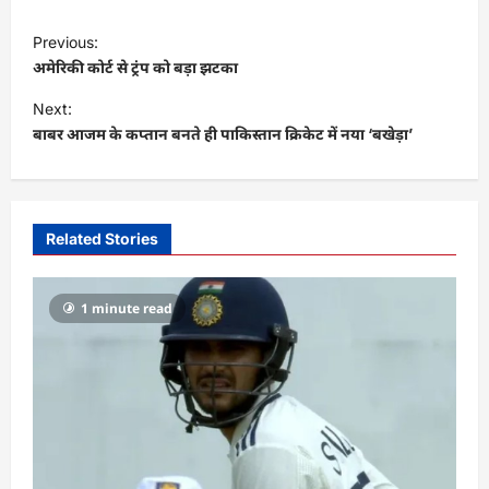
P
Previous:
o
अमेरिकी कोर्ट से ट्रंप को बड़ा झटका
s
Next:
t
बाबर आजम के कप्तान बनते ही पाकिस्तान क्रिकेट में नया ‘बखेड़ा’
n
a
v
Related Stories
i
g
1 minute read
a
t
i
o
n