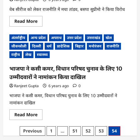
बात?
वेब सीरीज को लेकर राजनीति में मचा तांडव, बसपा सुप्रीमो ने किया विरोध
Read
Read More
more
about
वेब
अंतर्राष्ट्रीय
अन्य प्रदेश
अपराध
उत्तर प्रदेश
उत्तराखंड
खेल
सीरीज
को
जीवनशैली
दिल्ली
धर्म
प्रादेशिक
बिहार
मनोरंजन
राजनीति
लेकर
राजनीति
राष्ट्रीय
लेख
स्वास्थ्य
में
मचा
तांडव,
भाजपा ने कसी कमर, विधान परिषद चुनाव के लिए 10
बसपा
सुप्रीमो
उम्मीदवारों ने नामांकन किया दाखिल
ने
किया
Ranjeet Gupta
6 years ago
0
विरोध
भाजपा ने कसी कमर, विधान परिषद चुनाव के लिए 10 उम्मीदवारों ने
नामांकन दाखिल
Read
Read More
more
about
भाजपा
Posts
Previous
1
…
51
52
53
54
ने
कसी