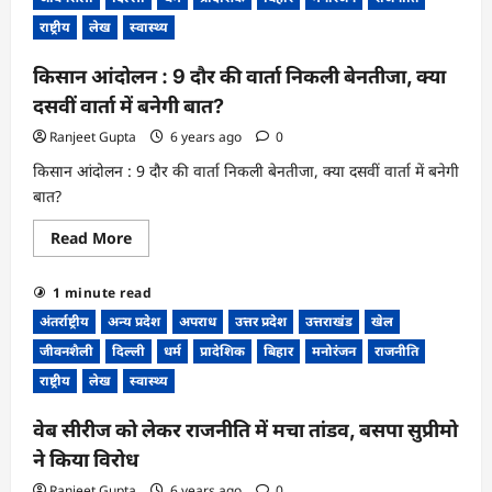
के
पूर्व
राष्ट्रीय
लेख
स्वास्थ्य
विधायक
पर
बड़ी
किसान आंदोलन : 9 दौर की वार्ता निकली बेनतीजा, क्या
कार्रवाई,
17
दसवीं वार्ता में बनेगी बात?
करोड़
की
Ranjeet Gupta
6 years ago
0
संपत्ति
कुर्क
किसान आंदोलन : 9 दौर की वार्ता निकली बेनतीजा, क्या दसवीं वार्ता में बनेगी
बात?
Read
Read More
more
about
किसान
1 minute read
आंदोलन
:
अंतर्राष्ट्रीय
अन्य प्रदेश
अपराध
उत्तर प्रदेश
उत्तराखंड
खेल
9
दौर
जीवनशैली
दिल्ली
धर्म
प्रादेशिक
बिहार
मनोरंजन
राजनीति
की
वार्ता
राष्ट्रीय
लेख
स्वास्थ्य
निकली
बेनतीजा,
क्या
वेब सीरीज को लेकर राजनीति में मचा तांडव, बसपा सुप्रीमो
दसवीं
वार्ता
ने किया विरोध
में
बनेगी
Ranjeet Gupta
6 years ago
0