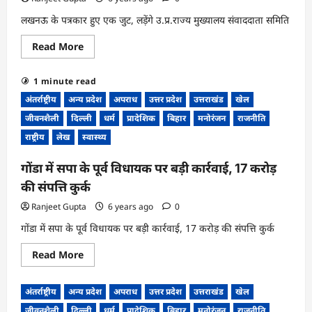
लखनऊ के पत्रकार हुए एक जुट, लड़ेंगे उ.प्र.राज्य मुख्यालय संवाददाता समिति
Read
Read More
more
about
लखनऊ
1 minute read
के
पत्रकार
अंतर्राष्ट्रीय
अन्य प्रदेश
अपराध
उत्तर प्रदेश
उत्तराखंड
खेल
हुए
एक
जीवनशैली
दिल्ली
धर्म
प्रादेशिक
बिहार
मनोरंजन
राजनीति
जुट,
लड़ेंगे
राष्ट्रीय
लेख
स्वास्थ्य
उ.प्र.राज्य
मुख्यालय
संवाददाता
गोंडा में सपा के पूर्व विधायक पर बड़ी कार्रवाई, 17 करोड़
समिति
का
की संपत्ति कुर्क
चुनाव
Ranjeet Gupta
6 years ago
0
गोंडा में सपा के पूर्व विधायक पर बड़ी कार्रवाई, 17 करोड़ की संपत्ति कुर्क
Read
Read More
more
about
गोंडा
अंतर्राष्ट्रीय
अन्य प्रदेश
अपराध
उत्तर प्रदेश
उत्तराखंड
खेल
में
सपा
जीवनशैली
दिल्ली
धर्म
प्रादेशिक
बिहार
मनोरंजन
राजनीति