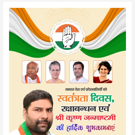
pagination
कमर,
विधान
परिषद
चुनाव
के
लिए
10
उम्मीदवारों
ने
नामांकन
किया
दाखिल