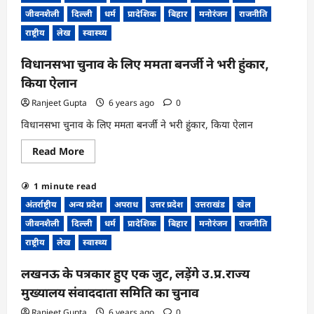
के
जीवनशैली
दिल्ली
धर्म
प्रादेशिक
बिहार
मनोरंजन
राजनीति
मुख्यमंत्री,
हेमंत
राष्ट्रीय
लेख
स्वास्थ्य
सोरेन
ने
राहुल
विधानसभा चुनाव के लिए ममता बनर्जी ने भरी हुंकार,
गांधी
से
किया ऐलान
की
मुलाकात
Ranjeet Gupta
6 years ago
0
विधानसभा चुनाव के लिए ममता बनर्जी ने भरी हुंकार, किया ऐलान
Read
Read More
more
about
विधानसभा
1 minute read
चुनाव
के
अंतर्राष्ट्रीय
अन्य प्रदेश
अपराध
उत्तर प्रदेश
उत्तराखंड
खेल
लिए
ममता
जीवनशैली
दिल्ली
धर्म
प्रादेशिक
बिहार
मनोरंजन
राजनीति
बनर्जी
ने
राष्ट्रीय
लेख
स्वास्थ्य
भरी
हुंकार,
किया
लखनऊ के पत्रकार हुए एक जुट, लड़ेंगे उ.प्र.राज्य
ऐलान
मुख्यालय संवाददाता समिति का चुनाव
Ranjeet Gupta
6 years ago
0