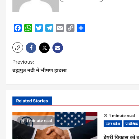
Facebook
WhatsApp
Twitter
Telegram
Email
Copy
Share
Link
P
Previous:
ब्रह्मपुत्र नदी में भीषण हादसा
o
s
t
Related Stories
n
1 minute read
a
1 minute read
उत्तर प्रदेश
प्रादेशिक
v
डेयरी विकास को बढ