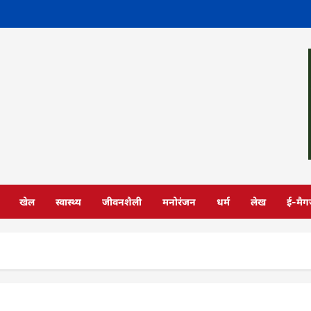
खेल
स्वास्थ्य
जीवनशैली
मनोरंजन
धर्म
लेख
ई-मैग