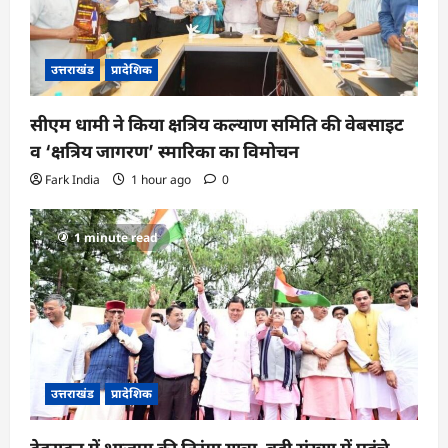
o
n
उत्तराखंड
प्रादेशिक
सीएम धामी ने किया क्षत्रिय कल्याण समिति की वेबसाइट
व ‘क्षत्रिय जागरण’ स्मारिका का विमोचन
Fark India
1 hour ago
0
1 minute read
उत्तराखंड
प्रादेशिक