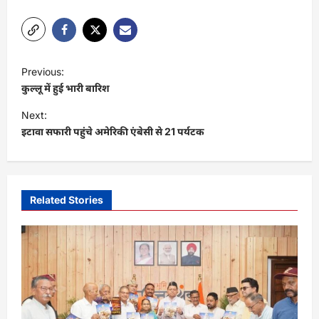
Link
P
Previous:
o
कुल्लू में हुई भारी बारिश
s
Next:
t
इटावा सफारी पहुंचे अमेरिकी एंबेसी से 21 पर्यटक
n
a
v
Related Stories
i
g
a
t
i