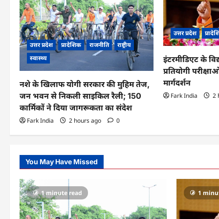
i
g
उत्तर प्रदेश
प्रादे
a
उत्तर प्रदेश
प्रादेशिक
राजनीति
राष्ट्रीय
t
स्वास्थ्य
इंटरमीडिएट के विद
प्रतियोगी परीक्षाओं
i
मार्गदर्शन
नशे के खिलाफ योगी सरकार की मुहिम तेज,
o
जन भवन से निकली साइकिल रैली; 150
Fark India
2 
n
कार्मिकों ने दिया जागरूकता का संदेश
Fark India
2 hours ago
0
You May Have Missed
1 minute read
1 minu