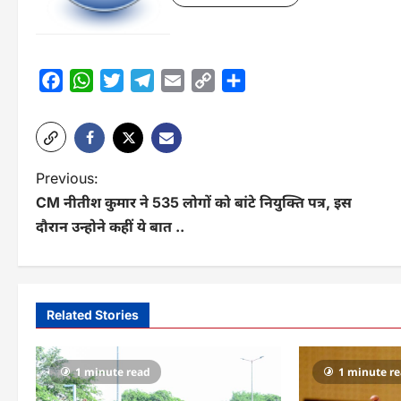
Facebook
WhatsApp
Twitter
Telegram
Email
Copy
Share
Link
P
Previous:
CM नीतीश कुमार ने 535 लोगों को बांटे नियुक्ति पत्र, इस
o
दौरान उन्होने कहीं ये बात ..
s
t
n
Related Stories
a
v
1 minute read
1 minute r