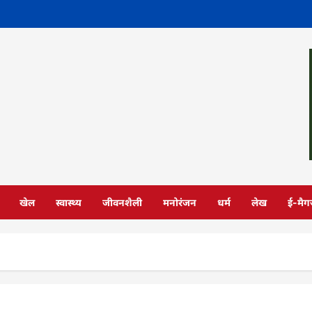
खेल
स्वास्थ्य
जीवनशैली
मनोरंजन
धर्म
लेख
ई-मैग