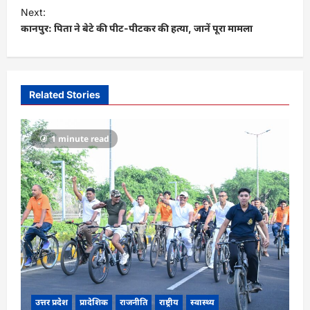
s
Next:
t
कानपुर: पिता ने बेटे की पीट-पीटकर की हत्या, जानें पूरा मामला
n
a
v
Related Stories
i
g
1 minute read
a
t
i
o
n
उत्तर प्रदेश
प्रादेशिक
राजनीति
राष्ट्रीय
स्वास्थ्य