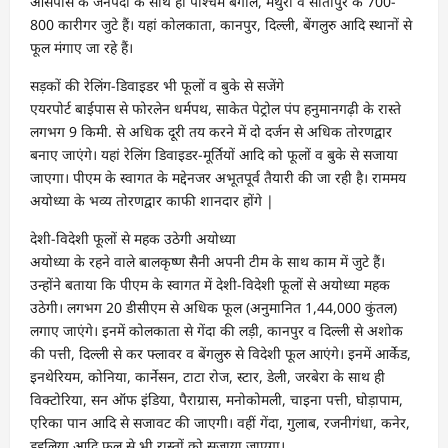
आसपास के जनपदों के साथ ही पश्चिम बंगाल, मथुरा व सीतापुर के 700-
800 कारीगर जुटे हैं। यहां कोलकाता, कानपुर, दिल्ली, बेंगलुरु आदि स्थानों से
फूल मंगाए जा रहे हैं।
सड़कों की रेलिंग-डिवाइडर भी फूलों व बुके से सजेंगे
एयरपोर्ट बाईपास से फोरलेन धर्मपथ, साकेत पेट्रोल पंप हनुमानगढ़ी के रास्ते
लगभग 9 किमी. से अधिक दूरी तय करने में दो दर्जन से अधिक तोरणद्वार
बनाए जाएंगे। यहां रेलिंग डिवाइडर-मूर्तियों आदि को फूलों व बुके से सजाया
जाएगा। पीएम के स्वागत के मद्देनजर अभूतपूर्व तैयारी की जा रही है। राममय
अयोध्या के भव्य तोरणद्वार काफी शानदार होंगे |
देशी-विदेशी फूलों से महक उठेगी अयोध्या
अयोध्या के रहने वाले बालकृष्ण सैनी अपनी टीम के साथ काम में जुटे हैं।
उन्होंने बताया कि पीएम के स्वागत में देशी-विदेशी फूलों से अयोध्या महक
उठेगी। लगभग 20 डीसीएम से अधिक फूल (अनुमानित 1,44,000 कुंतल)
लगाए जाएंगे। इनमें कोलकाता से गेंदा की लड़ी, कानपुर व दिल्ली से अशोक
की पत्ती, दिल्ली से कर फ्लावर व बेंगलुरु से विदेशी फूल आएंगे। इनमें आर्केड,
इनथेरियम, कोनिया, कार्नेसन, टाटा रोज, स्टार, डेली, जरबेरा के साथ ही
विक्टोरिया, सन ऑफ इंडिया, पैराग्रास, मनोकोमली, चाइना पत्ती, घोड़ापाम,
एरिका पान आदि से सजावट की जाएगी। वहीं गेंदा, गुलाब, रजनीगंधा, कनेर,
डहलिया आदि फूल से भी रास्तों को सजाया जाएगा।