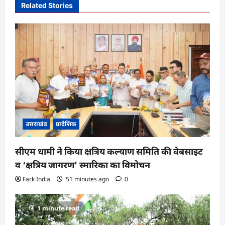
i
Related Stories
g
a
t
i
o
n
उत्तराखंड
प्रादेशिक
सीएम धामी ने किया क्षत्रिय कल्याण समिति की वेबसाइट
व ‘क्षत्रिय जागरण’ स्मारिका का विमोचन
Fark India
51 minutes ago
0
1 minute read