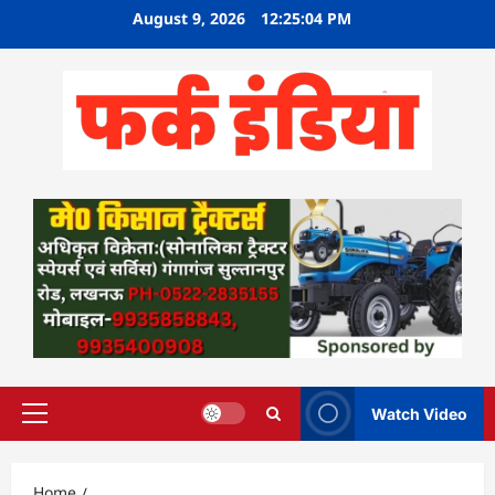
Skip
August 9, 2026
12:25:05 PM
to
content
Watch Video
Primary
Menu
Home