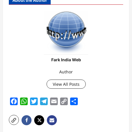
About the Author
Fark India Web
Author
View All Posts
Facebook
WhatsApp
Twitter
Telegram
Email
Copy
Share
Link