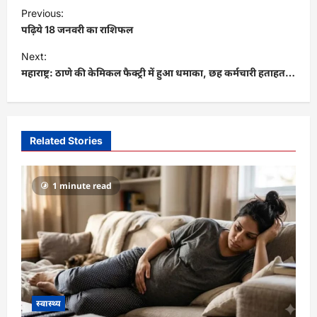
P
Previous:
o
पढ़िये 18 जनवरी का राशिफल
s
Next:
t
महाराष्ट्र: ठाणे की केमिकल फैक्ट्री में हुआ धमाका, छह कर्मचारी हताहत…
n
a
v
Related Stories
i
g
1 minute read
a
t
i
o
n
स्वास्थ्य