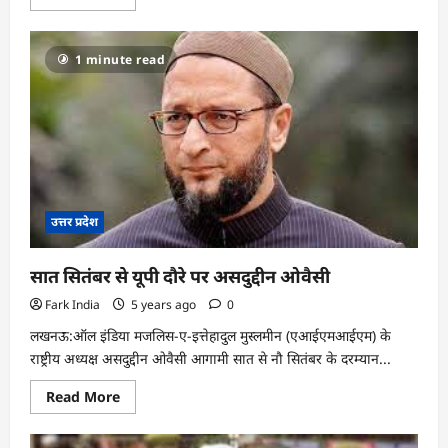
more
about
उत्तराखंड
में
1 minute read
आईपीएस
अधिकारियों
के
तबादले
उत्तर प्रदेश
सात सितंबर से यूपी दौरे पर असदुद्दीन ओवैसी
Fark India
5 years ago
0
लखनऊ:ऑल इंडिया मजलिस-ए-इत्तेहादुल मुस्लमीन (एआईएमआईएम) के
राष्ट्रीय अध्यक्ष असदुद्दीन ओवैसी आगामी सात से नौ सितंबर के दरम्यान...
Read
Read More
more
about
सात