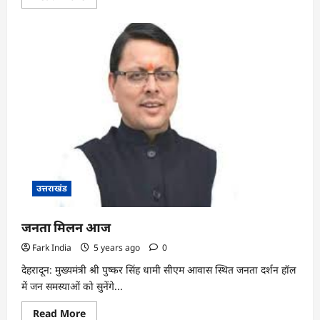
more
about
कोविड
तथा
डेंगू-
मलेरिया
रोकथाम
के
संबंध
में
समीक्षा
बैठक
उत्तराखंड
जनता मिलन आज
Fark India
5 years ago
0
देहरादून: मुख्यमंत्री श्री पुष्कर सिंह धामी सीएम आवास स्थित जनता दर्शन हॉल
में जन समस्याओं को सुनेंगे...
Read
Read More