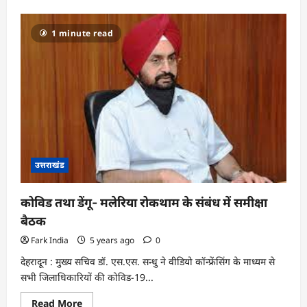
about
अस्पताल
की
1 minute read
लिफ्ट
में
सफाई
करने
के
लिए
खोली
तो
मिला
कंकाल
उत्तराखंड
कोविड तथा डेंगू- मलेरिया रोकथाम के संबंध में समीक्षा
बैठक
Fark India
5 years ago
0
देहरादून : मुख्य सचिव डॉ. एस.एस. सन्धु ने वीडियो कॉन्फ्रेंसिंग के माध्यम से
सभी जिलाधिकारियों की कोविड-19...
Read
Read More