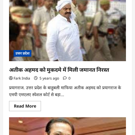
सितंबर
से
यूपी
दौरे
पर
असदुद्दीन
ओवैसी
उत्तर प्रदेश
अतीक अहमद को मुकदमे में मिली जमानत निरस्त
Fark India
5 years ago
0
प्रयागराज. उत्तर प्रदेश के बाहुबली माफिया अतीक अहमद को प्रयागराज के
एमपी एमएलए स्पेशल कोर्ट से बड़ा...
Read
Read More
more
about
अतीक
अहमद
को
मुकदमे