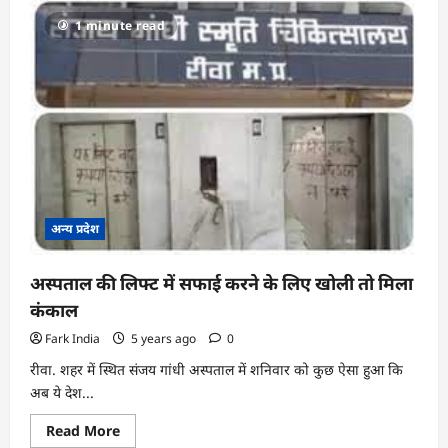
राणा
कपूर
1 minute read
की
पत्नी
और
बेटी
को
सीबीआई
कोर्ट
ने
दी
अंतरिम
जमानत
अन्य प्रदेश
अस्पताल की लिफ्ट में सफाई करने के लिए खोली तो मिला
कंकाल
Fark India
5 years ago
0
रीवा. शहर में स्थित संजय गांधी अस्पताल में शनिवार को कुछ ऐसा हुआ कि
अब ये देश...
Read
Read More
more