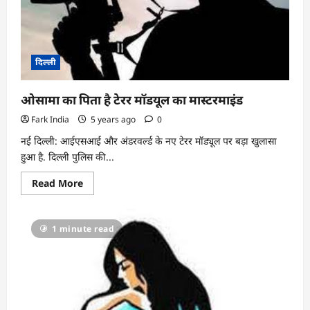
दिल्ली
ओसामा का पिता है टेरर मॉडयूल का मास्टरमाइंड
Fark India
5 years ago
0
नई दिल्ली: आईएसआई और अंडरवर्ल्ड के नए टेरर मॉड्यूल पर बड़ा खुलासा
हुआ है. दिल्ली पुलिस की...
Read
Read More
more
about
ओसामा
का
1 minute read
पिता
है
टेरर
मॉडयूल
का
मास्टरमाइंड