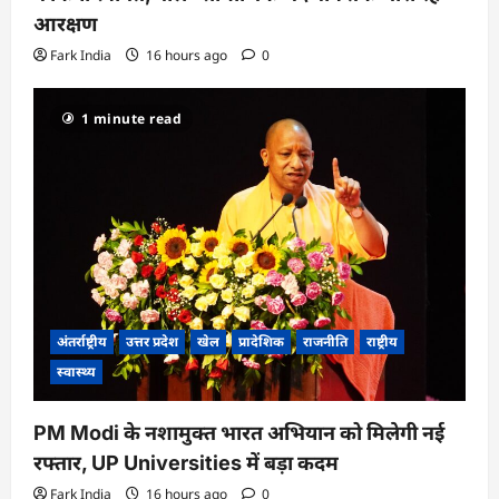
आरक्षण
Fark India
16 hours ago
0
1 minute read
अंतर्राष्ट्रीय
उत्तर प्रदेश
खेल
प्रादेशिक
राजनीति
राष्ट्रीय
स्वास्थ्य
PM Modi के नशामुक्त भारत अभियान को मिलेगी नई
रफ्तार, UP Universities में बड़ा कदम
Fark India
16 hours ago
0