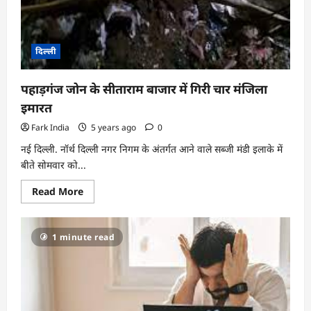
दिल्ली
पहाड़गंज जोन के सीताराम बाजार में ग‍िरी चार मंज‍िला
इमारत
Fark India
5 years ago
0
नई द‍िल्‍ली. नॉर्थ द‍िल्‍ली नगर निगम के अंतर्गत आने वाले सब्‍जी मंडी इलाके में
बीते सोमवार को...
Read
Read More
more
about
पहाड़गंज
जोन
1 minute read
के
सीताराम
बाजार
में
ग‍िरी
चार
मंज‍िला
इमारत