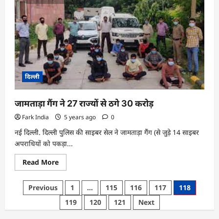
हमले
का
अलर्ट,दिल्‍ली
में
बढ़ी
इजरायली
दूतावास
की
सुरक्षा
दिल्ली
जामताड़ा गैंग ने 27 राज्यों से ठगे 30 करोड़
Fark India
5 years ago
0
नई दिल्ली. दिल्ली पुलिस की साइबर सेल ने जामताड़ा गैंग (से जुड़े 14 साइबर
अपराधियों को पकड़ा...
Read
Read More
more
about
जामताड़ा
Posts
Previous
1
…
115
116
117
118
गैंग
ने
pagination
119
120
121
Next
27
राज्यों
से