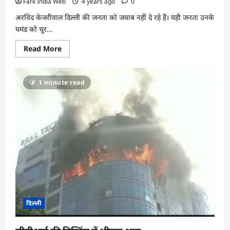
Fark India Web
4 years ago
0
अरविंद केजरीवाल दिल्ली की जनता को जवाब नहीं दे रहे हैं। यही जनता उनके
घमंड को चूर...
Read
Read More
more
about
आम
आदमी
1 minute read
पार्टी
की
सरकार
शराब
घोटाले
को
लेकर
विपक्ष
के
निशाने
पर
दिल्ली