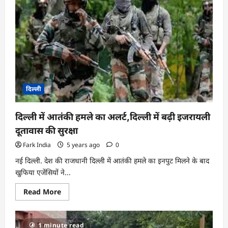
हिंसा
के
मामले
में
आठ
लोगों
को
आरोपमुक्त
दिल्ली
दिल्‍ली में आतंकी हमले का अलर्ट,दिल्‍ली में बढ़ी इजरायली
दूतावास की सुरक्षा
Fark India
5 years ago
0
नई दिल्‍ली. देश की राजधानी दिल्ली में आतंकी हमले का इनपुट मिलने के बाद
खुफिया एजेंसियों ने...
Read
Read More
more
about
दिल्‍ली
में
1 minute read
आतंकी