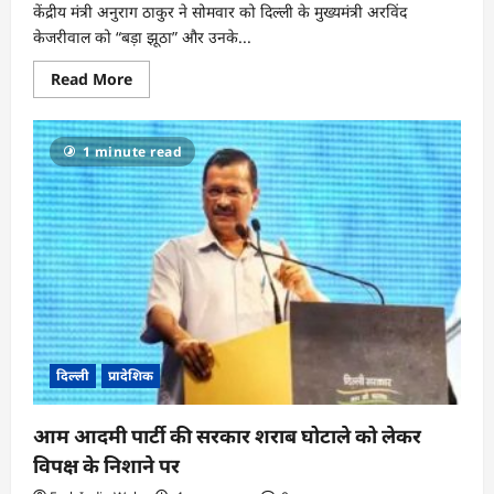
केंद्रीय मंत्री अनुराग ठाकुर ने सोमवार को दिल्ली के मुख्यमंत्री अरविंद
केजरीवाल को “बड़ा झूठा” और उनके...
Read
Read More
more
about
केंद्रीय
मंत्री
1 minute read
अनुराग
ठाकुर
ने
कहा-
केजरीवाल
‘बड़े
झूठे’
और
उनके
मंत्री
‘सबसे
बड़े
झूठे’..
दिल्ली
प्रादेशिक
आम आदमी पार्टी की सरकार शराब घोटाले को लेकर
विपक्ष के निशाने पर